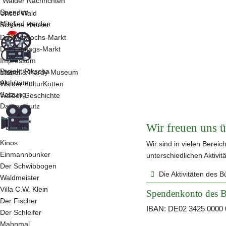
"Walder Nachrichten"
Spenden
Unser Wald
Mitglied werden
Schöne Häuser
Der Mittwochs-Markt
Der Freitags-Markt
Impressum
Projekt Rikscha
Laurel & Hardy-Museum
Mehr...
Aktivitäten
Walder KulturKotten
Satzung
Walder Geschichte
Datenschutz
Wir freuen uns ü
Kinos
Wir sind in vielen Bereic
Einmannbunker
unterschiedlichen Aktivit
Der Schwibbogen
Die Aktivitäten des 
Waldmeister
Villa C.W. Klein
Spendenkonto des B
Der Fischer
IBAN: DE02 3425 0000 
Der Schleifer
Mahnmal