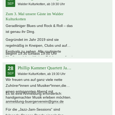
SEP
Walder Kulturkotten, ab 19:30 Uhr
Rolling Groove Gang.
Zum 3. Mal unsere Gäste im Walder
Kulturkotten
Geradliniger Blues und Rock & Roll – das
ist genau ihr Ding.
Gegründet im Jahr 2019 sind sie
regelmäßig in Kneipen, Clubs und auf
Festivals zu sehen. Alle routinierte
Beginn 19:30 Einlass 19:00 Uhr
Musiker mit langjähriger Erfahrung, die sie
an ihren Instrumenten und in
28
Phillip Kammer Quartett Jazz-Jam-Session
unterschiedlichsten Formationen live und
SEP
Walder KulturKotten, ab 19:30 Uhr
im Studio sammeln konnten. Diese
Wir freuen uns auf ganz viele nette
Erfahrung und die exzellente Auswahl
Zuhörer*innen und Musiker*innen,die
ihrer Blues- und Rocktitel prägen den
einen entspannten Abend mit
kompakten, erdigen Sound der Rolling
Es ist eine Anmeldung erforderlich:
handgemachter Musik erleben möchten.
Groove Gang.
anmeldung-buergerverein@gmx.de
Für die „Jazz-Jam-Sessions“ sind