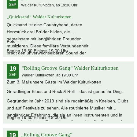
SEP
Walder Kulturkotten, ab 19:30 Uhr
Musik erzählt Geschichten aus dem Leben: ehrlich, emotional
und nahbar. Live überzeugt Quicksand mit Spielfreude,
„Quicksand“ Walder Kulturkotten
musikalischer Präzision und authentischer Leidenschaft –
Quicksand ist eine Countryband, deren
Countrymusik mit Herz und Seele.
Herzstück drei Brüder bilden, die
gemeinsam mit langjährigen Freunden
Foto
musizieren. Diese familiäre Verbundenheit
Beginn 19:30 Einlass 19:00 Uhr
prägt den unverwechselbaren Sound der
Band – besonders durch ihren markanten
mehrstimmigen Gesang. Mit eigenen
19
"Rolling Groove Gang“ Walder Kulturkotten
Arrangements covern sie klassische
SEP
Walder Kulturkotten, ab 19:30 Uhr
Evergreens ebenso wie moderne
Zum 3. Mal unsere Gäste im Walder Kulturkotten
Countrysongs. Ihre Musik erzählt
Geradliniger Blues und Rock & Roll – das ist genau ihr Ding.
Geschichten aus dem Leben: ehrlich,
Gegründet im Jahr 2019 sind sie regelmäßig in Kneipen, Clubs
emotional und nahbar. Live überzeugt
und auf Festivals zu sehen. Alle routinierte Musiker mit
Quicksand mit Spielfreude, musikalischer
langjähriger Erfahrung, die sie an ihren Instrumenten und in
Präzision und authentischer Leidenschaft
Beginn 19:30 Einlass 19:00 Uhr
unterschiedlichsten Formationen live und im Studio sammeln
–Countrymusik mit Herz und Seele.
konnten. Diese Erfahrung und die exzellente Auswahl ihrer
19
„Rolling Groove Gang“
Blues- und Rocktitel prägen den kompakten, erdigen Sound der