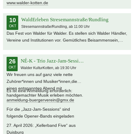
www.walder-kotten.de
10
WaldErleben Stresemannstraße/Rundling
OKT
Stresemannstraße/Rundling, ab 11:00 Uhr
Das Fest von Walder für Walder. Es stellen sich Walder Händler,
Vereine und Institutionen vor. Gemütliches Beisammensein,
Informationen und Kennenlernen bei Musik, leckeren Speisen
und Getränken.
26
NÉ-K - Trio Jazz-Jam-Session
OKT
Walder KulturKotten, ab 19:30 Uhr
Wir freuen uns auf ganz viele nette
Zuhörer*innen und Musiker*innen,die
einen entspannten Abend mit
Es ist eine Anmeldung erforderlich:
handgemachter Musik erleben möchten.
anmeldung-buergerverein@gmx.de
Für die „Jazz-Jam-Sessions“ sind
folgende Opener-Bands eingeladen
27. April 2026: „Kellerband Five“ aus
Duisburg