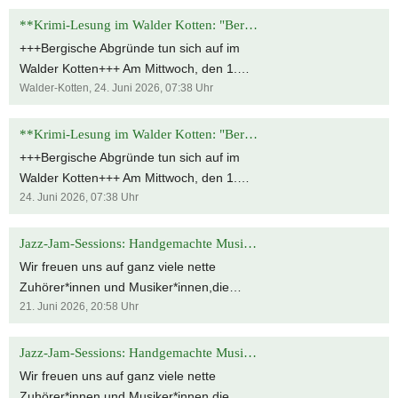
**Krimi-Lesung im Walder Kotten: "Bergische Abgründe" live erleben!**
+++Bergische Abgründe tun sich auf im
Walder Kotten+++ Am Mittwoch, den 1.
Juli 2026, entern unsere Kartellis Saga
Walder-Kotten,
24. Juni 2026, 07:38
Uhr
Grünwald, Henrike Madest, Daniela
Schwaner und Raimund Schendler den
**Krimi-Lesung im Walder Kotten: "Bergische Abgründe" live erleben!**
schönen Walder Kotten und präsentieren
+++Bergische Abgründe tun sich auf im
ihre Kurzkrimis aus unserer Anthologie
Walder Kotten+++ Am Mittwoch, den 1.
"Bergische Abgründe". Wer live dabei sein
Juli 2026, entern unsere Kartellis Saga
24. Juni 2026, 07:38
Uhr
will, findet sich ab 18.30 Uhr (Beginn 19
Grünwald, Henrike Madest, Daniela
Uhr) in der Locher Straße 17, 42719
Schwaner und Raimund Schendler den
Jazz-Jam-Sessions: Handgemachte Musik im Walder Kultur Kotten
Solingen ein. Selbstverständlich gibt es
schönen Walder Kotten und präsentieren
Wir freuen uns auf ganz viele nette
einen Büchertisch, an dem unsere
ihre Kurzkrimis aus unserer Anthologie
Zuhörer*innen und Musiker*innen,die
Freigänger die erworbenen Anthologien
"Bergische Abgründe". Wer live dabei sein
einen entspannten Abend mit
21. Juni 2026, 20:58
Uhr
gern signieren. Der Eintritt ist frei, um
will, findet sich ab 18.30 Uhr (Beginn 19
handgemachter Musik erleben möchten.
Voranmeldung unter anmeldung-
Uhr) in der Locher Straße 17, 42719
Es ist eine Anmeldung erforderlich:
Jazz-Jam-Sessions: Handgemachte Musik im Walder Kultur Kotten
buergerverein@gmx.de wird gebeten. Wir
Solingen ein. Selbstverständlich gibt es
anmeldung-buergerverein@gmx.de Für
freuen uns auf zahlreiche Krimifans! 😀😎
Wir freuen uns auf ganz viele nette
einen Büchertisch, an dem unsere
die „Jazz-Jam-Sessions“ sind folgende
🕵️‍♀️📖📚
Zuhörer*innen und Musiker*innen,die