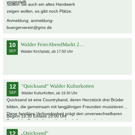
vorgestellt.
Sollten Sie auch ein altes Handwerk
zeigen wollen, es gibt noch Plätze.
Anmeldung: anmeldung-
buergerverein@gmx.de
10
Walder FeierAbendMarkt 2026
SEP
Walder Kirchplatz, ab 17:00 Uhr
12
"Quicksand“ Walder Kulturkotten
SEP
Walder KulturKotten, ab 19:30 Uhr
Quicksand ist eine Countryband, deren Herzstück drei Brüder
bilden, die gemeinsam mit langjährigen Freunden musizieren.
Diese familiäre Verbundenheit prägt den unverwechselbaren
Beginn 19:30 Einlass 19:00 Uhr
Sound der Band – besonders durch ihren markanten
mehrstimmigen Gesang. Mit eigenen Arrangements covern sie
12
„Quicksand“
klassische Evergreens ebenso wie moderne Countrysongs. Ihre