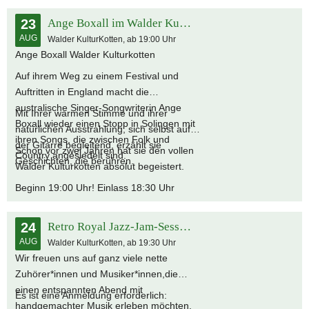
23
Ange Boxall im Walder Kulturkotten
AUG
Walder KulturKotten, ab 19:00 Uhr
Ange Boxall Walder Kulturkotten
Auf ihrem Weg zu einem Festival und
Auftritten in England macht die
australische Singer-Songwriterin Ange
Mit Ihrer warmen Stimme und ihrer
Boxall wieder einen Stopp in Solingen mit
natürlichen Ausstrahlung, sich selbst auf
ihren Songs, die zwischen Folk und
der Gitarre begleitend, erzählt sie
Schon vor zwei Jahren hat sie den vollen
Country angesiedelt sind.
Geschichten, die berühren.
Walder Kulturkotten absolut begeistert.
Beginn 19:00 Uhr! Einlass 18:30 Uhr
24
Retro Royal Jazz-Jam-Session
AUG
Walder KulturKotten, ab 19:30 Uhr
Wir freuen uns auf ganz viele nette
Zuhörer*innen und Musiker*innen,die
einen entspannten Abend mit
Es ist eine Anmeldung erforderlich:
handgemachter Musik erleben möchten.