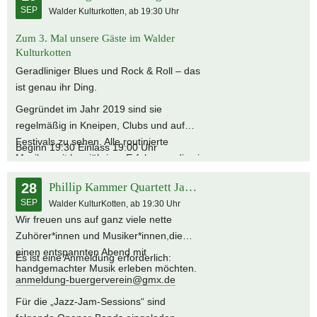
SEP
Walder Kulturkotten, ab 19:30 Uhr
Rolling Groove Gang.
Zum 3. Mal unsere Gäste im Walder
Kulturkotten
Geradliniger Blues und Rock & Roll – das
ist genau ihr Ding.
Gegründet im Jahr 2019 sind sie
regelmäßig in Kneipen, Clubs und auf
Festivals zu sehen. Alle routinierte
Beginn 19:30 Einlass 19:00 Uhr
Musiker mit langjähriger Erfahrung, die sie
an ihren Instrumenten und in
28
Phillip Kammer Quartett Jazz-Jam-Session
unterschiedlichsten Formationen live und
SEP
Walder KulturKotten, ab 19:30 Uhr
im Studio sammeln konnten. Diese
Wir freuen uns auf ganz viele nette
Erfahrung und die exzellente Auswahl
Zuhörer*innen und Musiker*innen,die
ihrer Blues- und Rocktitel prägen den
einen entspannten Abend mit
kompakten, erdigen Sound der Rolling
Es ist eine Anmeldung erforderlich:
handgemachter Musik erleben möchten.
Groove Gang.
anmeldung-buergerverein@gmx.de
Für die „Jazz-Jam-Sessions“ sind