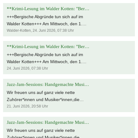
**Krimi-Lesung im Walder Kotten: "Bergische Abgründe" live erleben!**
+++Bergische Abgründe tun sich auf im
Walder Kotten+++ Am Mittwoch, den 1.
Juli 2026, entern unsere Kartellis Saga
Walder-Kotten,
24. Juni 2026, 07:38
Uhr
Grünwald, Henrike Madest, Daniela
Schwaner und Raimund Schendler den
**Krimi-Lesung im Walder Kotten: "Bergische Abgründe" live erleben!**
schönen Walder Kotten und präsentieren
+++Bergische Abgründe tun sich auf im
ihre Kurzkrimis aus unserer Anthologie
Walder Kotten+++ Am Mittwoch, den 1.
"Bergische Abgründe". Wer live dabei sein
Juli 2026, entern unsere Kartellis Saga
24. Juni 2026, 07:38
Uhr
will, findet sich ab 18.30 Uhr (Beginn 19
Grünwald, Henrike Madest, Daniela
Uhr) in der Locher Straße 17, 42719
Schwaner und Raimund Schendler den
Jazz-Jam-Sessions: Handgemachte Musik im Walder Kultur Kotten
Solingen ein. Selbstverständlich gibt es
schönen Walder Kotten und präsentieren
Wir freuen uns auf ganz viele nette
einen Büchertisch, an dem unsere
ihre Kurzkrimis aus unserer Anthologie
Zuhörer*innen und Musiker*innen,die
Freigänger die erworbenen Anthologien
"Bergische Abgründe". Wer live dabei sein
einen entspannten Abend mit
21. Juni 2026, 20:58
Uhr
gern signieren. Der Eintritt ist frei, um
will, findet sich ab 18.30 Uhr (Beginn 19
handgemachter Musik erleben möchten.
Voranmeldung unter anmeldung-
Uhr) in der Locher Straße 17, 42719
Es ist eine Anmeldung erforderlich:
Jazz-Jam-Sessions: Handgemachte Musik im Walder Kultur Kotten
buergerverein@gmx.de wird gebeten. Wir
Solingen ein. Selbstverständlich gibt es
anmeldung-buergerverein@gmx.de Für
freuen uns auf zahlreiche Krimifans! 😀😎
Wir freuen uns auf ganz viele nette
einen Büchertisch, an dem unsere
die „Jazz-Jam-Sessions“ sind folgende
🕵️‍♀️📖📚
Zuhörer*innen und Musiker*innen,die