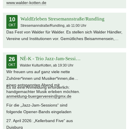
www.walder-kotten.de
10
WaldErleben Stresemannstraße/Rundling
OKT
Stresemannstraße/Rundling, ab 11:00 Uhr
Das Fest von Walder für Walder. Es stellen sich Walder Händler,
Vereine und Institutionen vor. Gemütliches Beisammensein,
Informationen und Kennenlernen bei Musik, leckeren Speisen
und Getränken.
26
NÉ-K - Trio Jazz-Jam-Session
OKT
Walder KulturKotten, ab 19:30 Uhr
Wir freuen uns auf ganz viele nette
Zuhörer*innen und Musiker*innen,die
einen entspannten Abend mit
Es ist eine Anmeldung erforderlich:
handgemachter Musik erleben möchten.
anmeldung-buergerverein@gmx.de
Für die „Jazz-Jam-Sessions“ sind
folgende Opener-Bands eingeladen
27. April 2026: „Kellerband Five“ aus
Duisburg