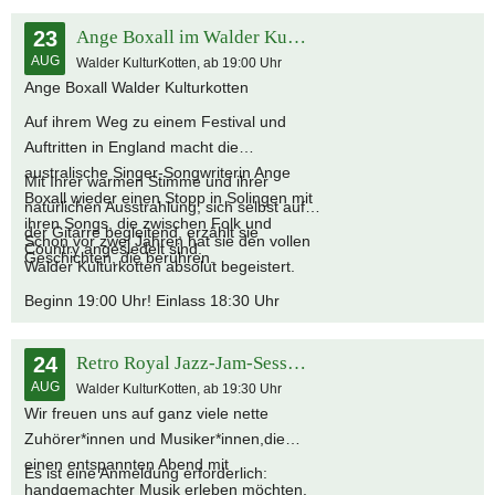
23
Ange Boxall im Walder Kulturkotten
AUG
Walder KulturKotten, ab 19:00 Uhr
Ange Boxall Walder Kulturkotten
Auf ihrem Weg zu einem Festival und
Auftritten in England macht die
australische Singer-Songwriterin Ange
Mit Ihrer warmen Stimme und ihrer
Boxall wieder einen Stopp in Solingen mit
natürlichen Ausstrahlung, sich selbst auf
ihren Songs, die zwischen Folk und
der Gitarre begleitend, erzählt sie
Schon vor zwei Jahren hat sie den vollen
Country angesiedelt sind.
Geschichten, die berühren.
Walder Kulturkotten absolut begeistert.
Beginn 19:00 Uhr! Einlass 18:30 Uhr
24
Retro Royal Jazz-Jam-Session
AUG
Walder KulturKotten, ab 19:30 Uhr
Wir freuen uns auf ganz viele nette
Zuhörer*innen und Musiker*innen,die
einen entspannten Abend mit
Es ist eine Anmeldung erforderlich:
handgemachter Musik erleben möchten.