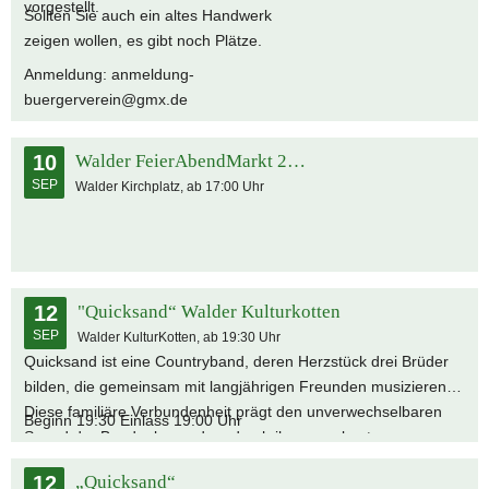
vorgestellt.
Sollten Sie auch ein altes Handwerk
zeigen wollen, es gibt noch Plätze.
Anmeldung: anmeldung-
buergerverein@gmx.de
10
Walder FeierAbendMarkt 2026
SEP
Walder Kirchplatz, ab 17:00 Uhr
12
"Quicksand“ Walder Kulturkotten
SEP
Walder KulturKotten, ab 19:30 Uhr
Quicksand ist eine Countryband, deren Herzstück drei Brüder
bilden, die gemeinsam mit langjährigen Freunden musizieren.
Diese familiäre Verbundenheit prägt den unverwechselbaren
Beginn 19:30 Einlass 19:00 Uhr
Sound der Band – besonders durch ihren markanten
mehrstimmigen Gesang. Mit eigenen Arrangements covern sie
12
„Quicksand“
klassische Evergreens ebenso wie moderne Countrysongs. Ihre