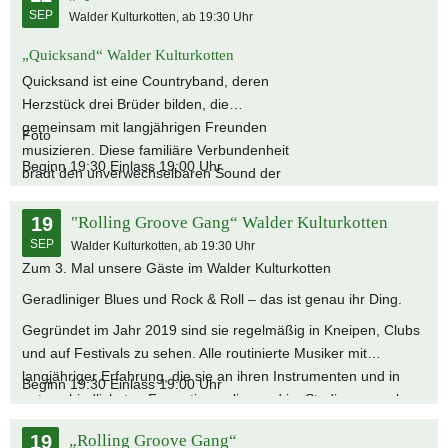
SEP
Walder Kulturkotten, ab 19:30 Uhr
Musik erzählt Geschichten aus dem Leben: ehrlich, emotional
und nahbar. Live überzeugt Quicksand mit Spielfreude,
„Quicksand“ Walder Kulturkotten
musikalischer Präzision und authentischer Leidenschaft –
Quicksand ist eine Countryband, deren
Countrymusik mit Herz und Seele.
Herzstück drei Brüder bilden, die
gemeinsam mit langjährigen Freunden
Foto
musizieren. Diese familiäre Verbundenheit
Beginn 19:30 Einlass 19:00 Uhr
prägt den unverwechselbaren Sound der
Band – besonders durch ihren markanten
mehrstimmigen Gesang. Mit eigenen
19
"Rolling Groove Gang“ Walder Kulturkotten
Arrangements covern sie klassische
SEP
Walder Kulturkotten, ab 19:30 Uhr
Evergreens ebenso wie moderne
Zum 3. Mal unsere Gäste im Walder Kulturkotten
Countrysongs. Ihre Musik erzählt
Geradliniger Blues und Rock & Roll – das ist genau ihr Ding.
Geschichten aus dem Leben: ehrlich,
Gegründet im Jahr 2019 sind sie regelmäßig in Kneipen, Clubs
emotional und nahbar. Live überzeugt
und auf Festivals zu sehen. Alle routinierte Musiker mit
Quicksand mit Spielfreude, musikalischer
langjähriger Erfahrung, die sie an ihren Instrumenten und in
Präzision und authentischer Leidenschaft
Beginn 19:30 Einlass 19:00 Uhr
unterschiedlichsten Formationen live und im Studio sammeln
–Countrymusik mit Herz und Seele.
konnten. Diese Erfahrung und die exzellente Auswahl ihrer
19
„Rolling Groove Gang“
Blues- und Rocktitel prägen den kompakten, erdigen Sound der